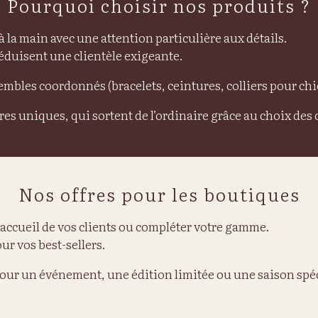
Pourquoi choisir nos produits ?
à la main avec une attention particulière aux détails.
séduisent une clientèle exigeante.
sembles coordonnés (bracelets, ceintures, colliers pour ch
ires uniques, qui sortent de l’ordinaire grâce au choix des 
Nos offres pour les boutiques
 l’accueil de vos clients ou compléter votre gamme.
r vos best-sellers.
pour un événement, une édition limitée ou une saison spé