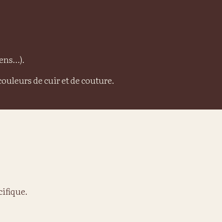
iens…).
couleurs de cuir et de couture.
cifique.